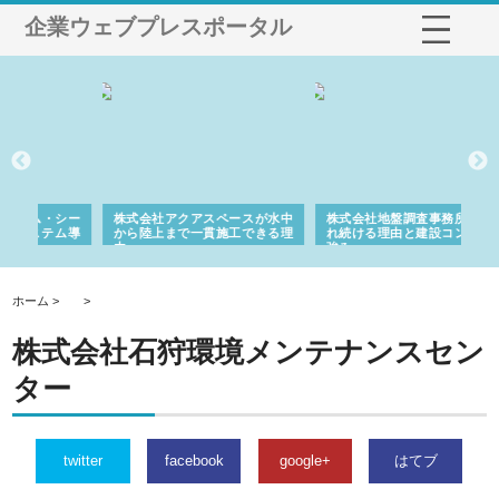
企業ウェブプレスポータル
シー
株式会社アクアスペースが水中
株式会社地盤調査事務所が選ば
株
ム導
から陸上まで一貫施工できる理
れ続ける理由と建設コンサルの
ス
由
強み
ホーム >
>
株式会社石狩環境メンテナンスセン
ター
twitter
facebook
google+
はてブ