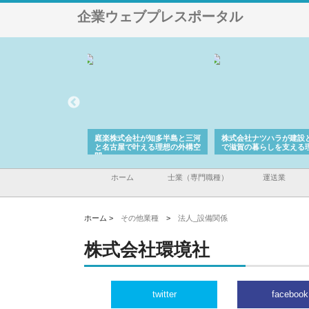
企業ウェブプレスポータル
アセットイノベーショ
庭楽株式会社が知多半島と三河
株式会社ナツハラが建設
ルーム投資で始める資
と名古屋で叶える理想の外構空
で滋賀の暮らしを支える
老後準備
間
ホーム
士業（専門職種）
運送業
ホーム >
その他業種
>
法人_設備関係
株式会社環境社
twitter
facebook