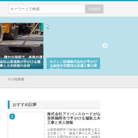
会社山形道路が手がける舗
ホクシン設備株式会社が手がけ
株式会社東京シー・
事と土木技術の全容
る給排水空調消火設備工事の実
のGISインフラ管理
績と強み
入メリット
その他業種
おすすめ記事
株式会社アドバンスロードが山
1
形県鶴岡市で手がける舗装土木
工事と求人情報
山形県鶴岡市で地域の道路基盤を支え
る企業として、舗装工事や土木工事を
手がける専門会社があります。地域住