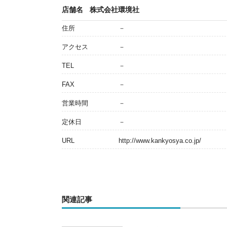
店舗名
株式会社環境社
住所
－
アクセス
－
TEL
－
FAX
－
営業時間
－
定休日
－
URL
http://www.kankyosya.co.jp/
関連記事