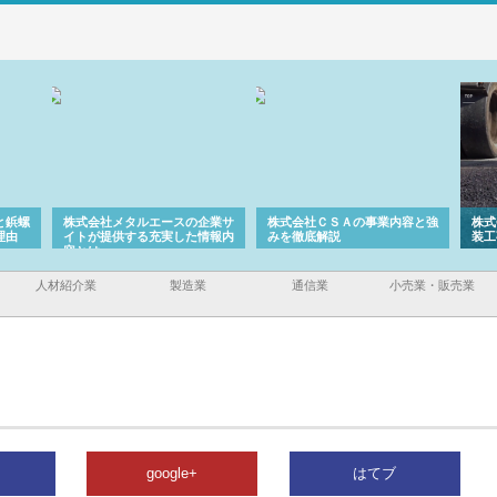
と鋲螺
株式会社メタルエースの企業サ
株式会社ＣＳＡの事業内容と強
株式
理由
イトが提供する充実した情報内
みを徹底解説
装工
容とは
人材紹介業
製造業
通信業
小売業・販売業
google+
はてブ