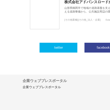
株式会社アドバンスロード
山形県鶴岡市で地域の道路基盤を支
える道路整備から、公共施設周辺の
[その他業種][その他_法人・企業]
0vi
twitter
facebook
企業ウェブプレスポータル
企業ウェブプレスポータル