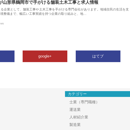
が山形県鶴岡市で手がける舗装土木工事と求人情報
える企業として、舗装工事や土木工事を手がける専門会社があります。地域住民の生活を支
環境整備まで、幅広い工事実績を持つ企業の取り組みと、地…
ews
google+
はてブ
カテゴリー
士業（専門職種）
運送業
人材紹介業
製造業