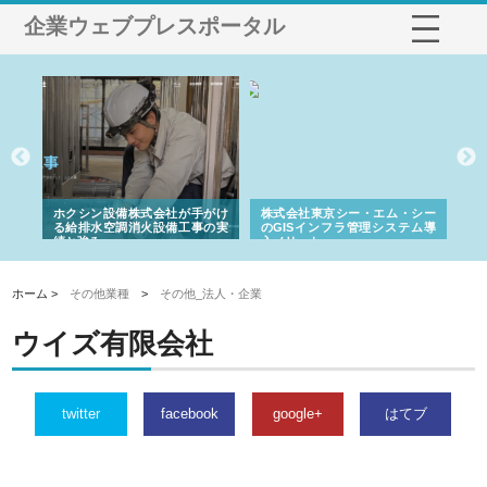
企業ウェブプレスポータル
る舗
ホクシン設備株式会社が手がけ
株式会社東京シー・エム・シー
株
る給排水空調消火設備工事の実
のGISインフラ管理システム導
か
績と強み
入メリット
由
ホーム >
その他業種
>
その他_法人・企業
ウイズ有限会社
twitter
facebook
google+
はてブ