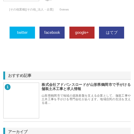
[その他業種][その他_法人・企業]
0views
twitter
facebook
google+
はてブ
おすすめ記事
株式会社アドバンスロードが山形県鶴岡市で手がける
1
舗装土木工事と求人情報
山形県鶴岡市で地域の道路基盤を支える企業として、舗装工事や
土木工事を手がける専門会社があります。地域住民の生活を支え
る道…
アーカイブ