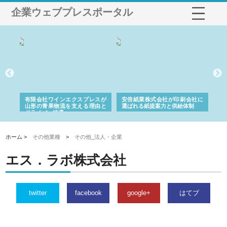
企業ウェブプレスポータル
国産
有限会社ワインエクスプレスが
安倍紙業株式会社が印刷会社に
株
力
山形の青果物流を支える理由と
選ばれる紙提案力と供給体制
れ
ドライバー待遇
ホーム >
その他業種
>
その他_法人・企業
エス．ラボ株式会社
twitter
facebook
google+
はてブ