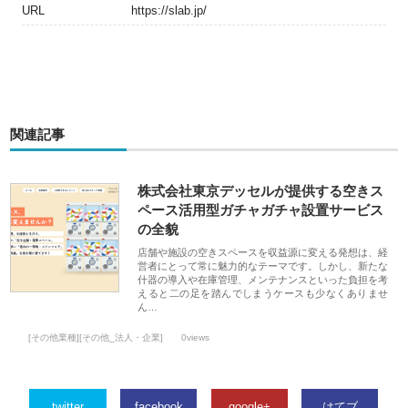
URL
https://slab.jp/
関連記事
株式会社東京デッセルが提供する空きス
ペース活用型ガチャガチャ設置サービス
の全貌
店舗や施設の空きスペースを収益源に変える発想は、経
営者にとって常に魅力的なテーマです。しかし、新たな
什器の導入や在庫管理、メンテナンスといった負担を考
えると二の足を踏んでしまうケースも少なくありませ
ん…
[その他業種][その他_法人・企業]
0views
twitter
facebook
google+
はてブ