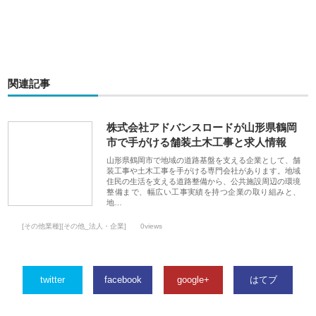
関連記事
株式会社アドバンスロードが山形県鶴岡
市で手がける舗装土木工事と求人情報
山形県鶴岡市で地域の道路基盤を支える企業として、舗
装工事や土木工事を手がける専門会社があります。地域
住民の生活を支える道路整備から、公共施設周辺の環境
整備まで、幅広い工事実績を持つ企業の取り組みと、
地…
[その他業種][その他_法人・企業]
0views
twitter
facebook
google+
はてブ