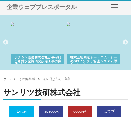
企業ウェブプレスポータル
る舗
ホクシン設備株式会社が手がけ
株式会社東京シー・エム・シー
株
る給排水空調消火設備工事の実
のGISインフラ管理システム導
か
績と強み
入メリット
由
ホーム >
その他業種
>
その他_法人・企業
サンリツ技研株式会社
twitter
facebook
google+
はてブ