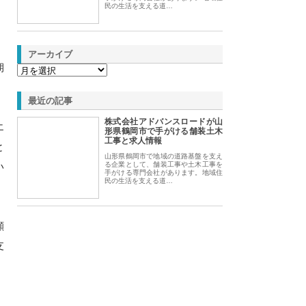
民の生活を支える道…
アーカイブ
期
最近の記事
株式会社アドバンスロードが山
エ
形県鶴岡市で手がける舗装土木
工事と求人情報
と
山形県鶴岡市で地域の道路基盤を支え
い
る企業として、舗装工事や土木工事を
手がける専門会社があります。地域住
民の生活を支える道…
顧
支