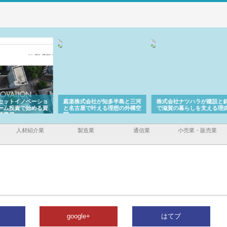
ーショ
庭楽株式会社が知多半島と三河
株式会社ナツハラが建設と鋲螺
株式
める資
と名古屋で叶える理想の外構空
で滋賀の暮らしを支える理由
イト
間
容と
人材紹介業
製造業
通信業
小売業・販売業
google+
はてブ