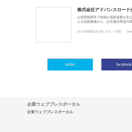
株式会社アドバンスロード
山形県鶴岡市で地域の道路基盤を支
える道路整備から、公共施設周辺の
[その他業種][その他_法人・企業]
0vi
twitter
facebook
企業ウェブプレスポータル
企業ウェブプレスポータル