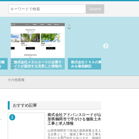
会社メタルエースの企業サ
株式会社ＣＳＡの事業内容と強
株式会社山形道路が
が提供する充実した情報内
みを徹底解説
装工事と土木技術の
は
その他業種
おすすめ記事
株式会社アドバンスロードが山
1
形県鶴岡市で手がける舗装土木
工事と求人情報
山形県鶴岡市で地域の道路基盤を支え
る企業として、舗装工事や土木工事を
手がける専門会社があります。地域住