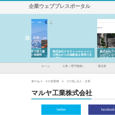
企業ウェブプレスポータル
翔栄が草津市で担う建
株式会社ＯＮＯｃｏｍｐａｎｙ
株式会社アセットイノベ
事の現場力と信頼性
が岡山から広域配送を実現でき
ンのワンルーム投資で始
る理由
産形成と老後準備
ホーム
士業（専門職種）
運送業
ホーム >
その他業種
>
その他_法人・企業
マルヤ工業株式会社
twitter
facebook