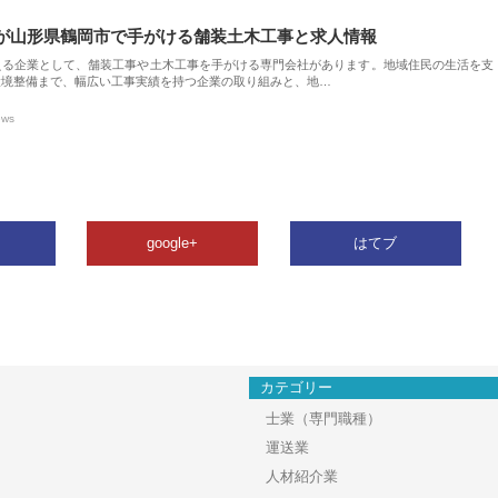
が山形県鶴岡市で手がける舗装土木工事と求人情報
える企業として、舗装工事や土木工事を手がける専門会社があります。地域住民の生活を支
環境整備まで、幅広い工事実績を持つ企業の取り組みと、地…
ews
google+
はてブ
カテゴリー
士業（専門職種）
運送業
人材紹介業