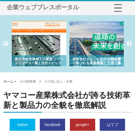
企業ウェブプレスポータル
選ば
株式会社名神精工の最新ニュー
有限会社エム・ビルドが南多摩
有
ルの
スリリース一覧と注目トピック
で選ばれる道路舗装と土木工事
ネ
の実力
ホーム >
その他業種
>
その他_法人・企業
ヤマコー産業株式会社が誇る技術革
新と製品力の全貌を徹底解説
twitter
facebook
google+
はてブ