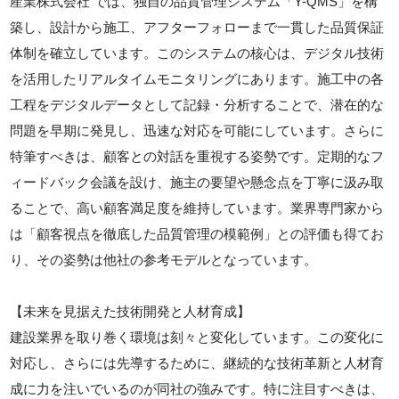
産業株式会社 では、独自の品質管理システム「Y-QMS」を構
築し、設計から施工、アフターフォローまで一貫した品質保証
体制を確立しています。このシステムの核心は、デジタル技術
を活用したリアルタイムモニタリングにあります。施工中の各
工程をデジタルデータとして記録・分析することで、潜在的な
問題を早期に発見し、迅速な対応を可能にしています。さらに
特筆すべきは、顧客との対話を重視する姿勢です。定期的なフ
ィードバック会議を設け、施主の要望や懸念点を丁寧に汲み取
ることで、高い顧客満足度を維持しています。業界専門家から
は「顧客視点を徹底した品質管理の模範例」との評価も得てお
り、その姿勢は他社の参考モデルとなっています。
【未来を見据えた技術開発と人材育成】
建設業界を取り巻く環境は刻々と変化しています。この変化に
対応し、さらには先導するために、継続的な技術革新と人材育
成に力を注いでいるのが同社の強みです。特に注目すべきは、