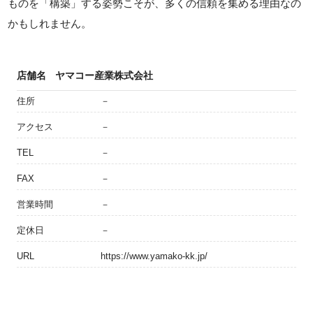
ものを「構築」する姿勢こそが、多くの信頼を集める理由なの
かもしれません。
店舗名
ヤマコー産業株式会社
住所
－
アクセス
－
TEL
－
FAX
－
営業時間
－
定休日
－
URL
https://www.yamako-kk.jp/