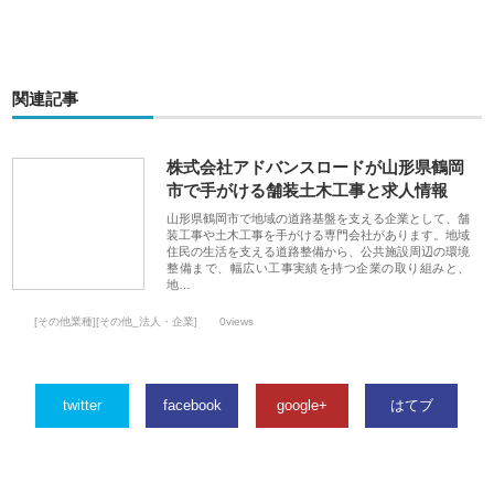
関連記事
株式会社アドバンスロードが山形県鶴岡
市で手がける舗装土木工事と求人情報
山形県鶴岡市で地域の道路基盤を支える企業として、舗
装工事や土木工事を手がける専門会社があります。地域
住民の生活を支える道路整備から、公共施設周辺の環境
整備まで、幅広い工事実績を持つ企業の取り組みと、
地…
[その他業種][その他_法人・企業]
0views
twitter
facebook
google+
はてブ