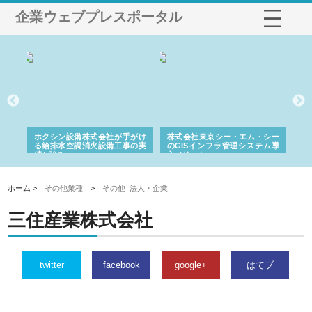
企業ウェブプレスポータル
る舗
ホクシン設備株式会社が手がけ
株式会社東京シー・エム・シー
株
る給排水空調消火設備工事の実
のGISインフラ管理システム導
か
績と強み
入メリット
由
ホーム >
その他業種
>
その他_法人・企業
三住産業株式会社
twitter
facebook
google+
はてブ