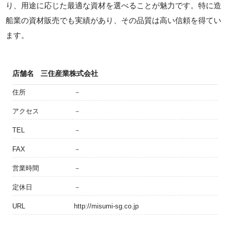
り、用途に応じた最適な資材を選べることが魅力です。特に造
船業の資材販売でも実績があり、その品質は高い信頼を得てい
ます。
店舗名
三住産業株式会社
住所
－
アクセス
－
TEL
－
FAX
－
営業時間
－
定休日
－
URL
http://misumi-sg.co.jp