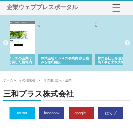
企業ウェブプレスポータル
業サ
株式会社ＣＳＡの事業内容と強
株式会社山形道路が手がける舗
ホ
報内
みを徹底解説
装工事と土木技術の全容
る
績
ホーム >
その他業種
>
その他_法人・企業
三和プラス株式会社
twitter
facebook
google+
はてブ