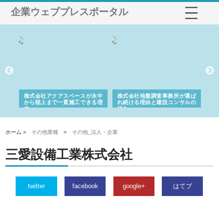
企業ウェブプレスポータル
シー
株式会社アクアスペースが水中
株式会社地盤調査事務所が選ば
株
ム導
から陸上まで一貫施工できる理
れ続ける理由と建設コンサルの
ス
由
強み
ホーム >
その他業種
>
その他_法人・企業
三愛設備工業株式会社
twitter
facebook
google+
はてブ