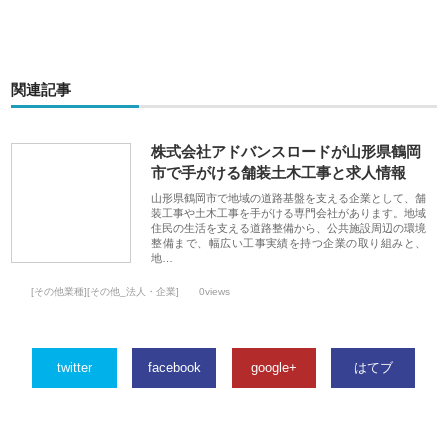
関連記事
株式会社アドバンスロードが山形県鶴岡
市で手がける舗装土木工事と求人情報
山形県鶴岡市で地域の道路基盤を支える企業として、舗
装工事や土木工事を手がける専門会社があります。地域
住民の生活を支える道路整備から、公共施設周辺の環境
整備まで、幅広い工事実績を持つ企業の取り組みと、
地…
[その他業種][その他_法人・企業]
0views
twitter
facebook
google+
はてブ