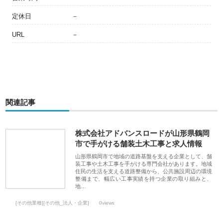
定休日
－
URL
－
関連記事
株式会社アドバンスロードが山形県鶴岡
市で手がける舗装土木工事と求人情報
山形県鶴岡市で地域の道路基盤を支える企業として、舗
装工事や土木工事を手がける専門会社があります。地域
住民の生活を支える道路整備から、公共施設周辺の環境
整備まで、幅広い工事実績を持つ企業の取り組みと、
地…
[その他業種][その他_法人・企業]
0views