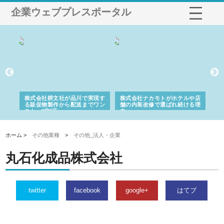
企業ウェブプレスポータル
ノー
株式会社耕文社が品川で実現す
株式会社ナカモトがホテルや店
株
の専
る販促物製作から配送までワン
舗の内装改修で選ばれ続ける理
れ
ストップ対応
由
強
ホーム >
その他業種
>
その他_法人・企業
丸石化成品株式会社
twitter
facebook
google+
はてブ