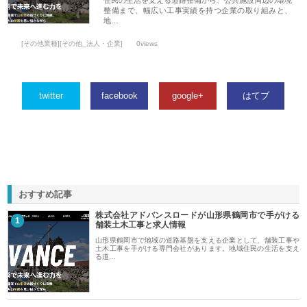
整備まで、幅広い工事実績を持つ企業の取り組みと、
地…
[その他業種][その他_法人・企業]
0views
twitter
facebook
google+
はてブ
おすすめ記事
株式会社アドバンスロードが山形県鶴岡市で手がける
1
舗装土木工事と求人情報
山形県鶴岡市で地域の道路基盤を支える企業として、舗装工事や
土木工事を手がける専門会社があります。地域住民の生活を支え
る道…