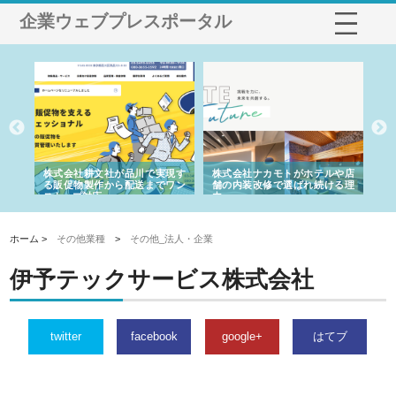
企業ウェブプレスポータル
ノー
株式会社耕文社が品川で実現す
株式会社ナカモトがホテルや店
株
の専
る販促物製作から配送までワン
舗の内装改修で選ばれ続ける理
れ
ストップ対応
由
強
ホーム >
その他業種
>
その他_法人・企業
伊予テックサービス株式会社
twitter
facebook
google+
はてブ