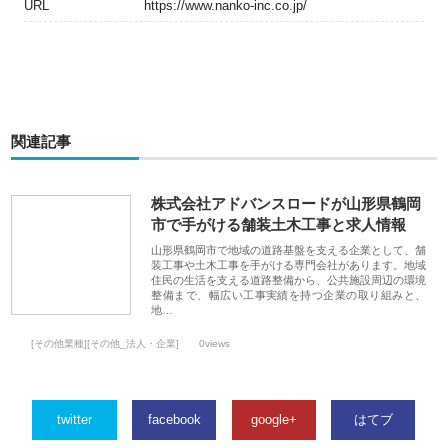
URL
https://www.nanko-inc.co.jp/
関連記事
株式会社アドバンスロードが山形県鶴岡
市で手がける舗装土木工事と求人情報
山形県鶴岡市で地域の道路基盤を支える企業として、舗
装工事や土木工事を手がける専門会社があります。地域
住民の生活を支える道路整備から、公共施設周辺の環境
整備まで、幅広い工事実績を持つ企業の取り組みと、
地…
[その他業種][その他_法人・企業]
0views
twitter
facebook
google+
はてブ