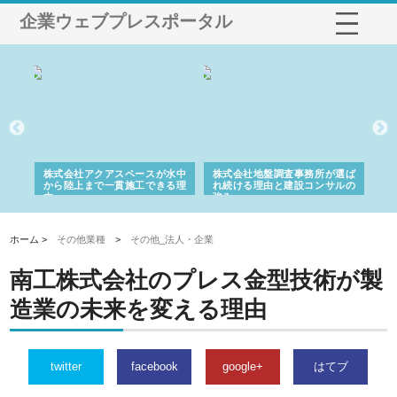
企業ウェブプレスポータル
シー
株式会社アクアスペースが水中
株式会社地盤調査事務所が選ば
株
ム導
から陸上まで一貫施工できる理
れ続ける理由と建設コンサルの
ス
由
強み
ホーム >
その他業種
>
その他_法人・企業
南工株式会社のプレス金型技術が製
造業の未来を変える理由
twitter
facebook
google+
はてブ