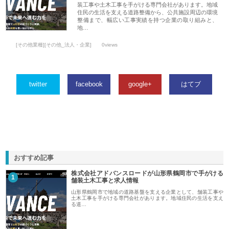
装工事や土木工事を手がける専門会社があります。地域
住民の生活を支える道路整備から、公共施設周辺の環境
整備まで、幅広い工事実績を持つ企業の取り組みと、
地…
[その他業種][その他_法人・企業]
0views
twitter
facebook
google+
はてブ
おすすめ記事
株式会社アドバンスロードが山形県鶴岡市で手がける
1
舗装土木工事と求人情報
山形県鶴岡市で地域の道路基盤を支える企業として、舗装工事や
土木工事を手がける専門会社があります。地域住民の生活を支え
る道…