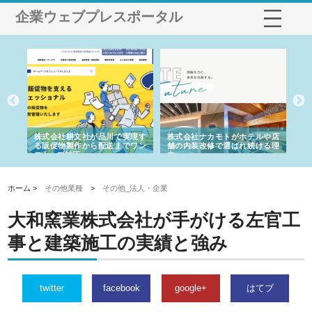
企業ウェブプレスポータル
ノー
株式会社耕文社が品川で実現す
株式会社ナカモトがホテルや店
株
の専
る販促物製作から配送までワン
舗の内装改修で選ばれ続ける理
れ
ストップ対応
由
強
ホーム >
その他業種
>
その他_法人・企業
大和窯業株式会社が手がける左官工
事と建築施工の実績と強み
twitter
facebook
google+
はてブ