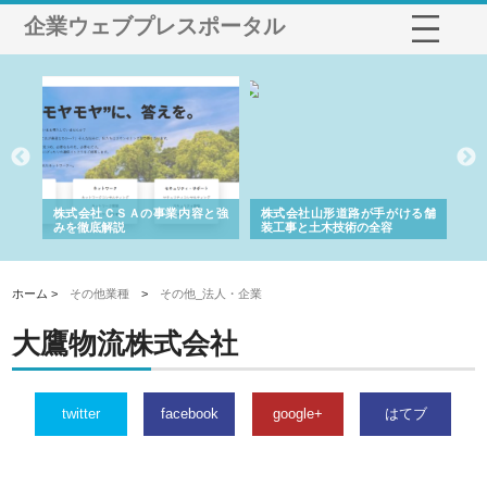
企業ウェブプレスポータル
業サ
株式会社ＣＳＡの事業内容と強
株式会社山形道路が手がける舗
ホ
報内
みを徹底解説
装工事と土木技術の全容
る
績
ホーム >
その他業種
>
その他_法人・企業
大鷹物流株式会社
twitter
facebook
google+
はてブ