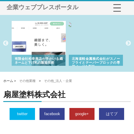
企業ウェブプレスポータル
多摩
有限会社松幸商店が手がける織
北海道軽金属株式会社がスノー
株
工事
ネームと下げ札の製造技術
フライとテーパーブロックの専
る
用ページを新設
ス
ホーム >
その他業種
>
その他_法人・企業
扇屋塗料株式会社
twitter
facebook
google+
はてブ