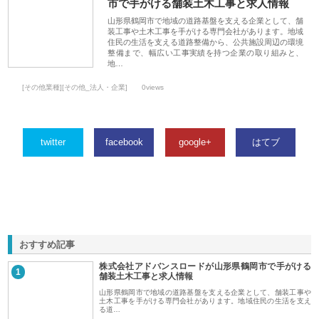
市で手がける舗装土木工事と求人情報
山形県鶴岡市で地域の道路基盤を支える企業として、舗
装工事や土木工事を手がける専門会社があります。地域
住民の生活を支える道路整備から、公共施設周辺の環境
整備まで、幅広い工事実績を持つ企業の取り組みと、
地…
[その他業種][その他_法人・企業]
0views
twitter
facebook
google+
はてブ
おすすめ記事
株式会社アドバンスロードが山形県鶴岡市で手がける
1
舗装土木工事と求人情報
山形県鶴岡市で地域の道路基盤を支える企業として、舗装工事や
土木工事を手がける専門会社があります。地域住民の生活を支え
る道…