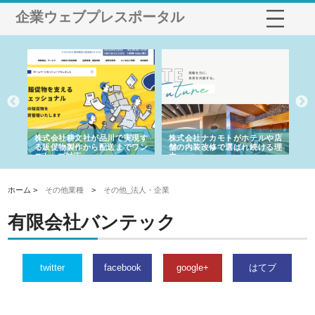
企業ウェブプレスポータル
ノー
株式会社耕文社が品川で実現す
株式会社ナカモトがホテルや店
株
の専
る販促物製作から配送までワン
舗の内装改修で選ばれ続ける理
れ
ストップ対応
由
強
ホーム >
その他業種
>
その他_法人・企業
有限会社バンテック
twitter
facebook
google+
はてブ