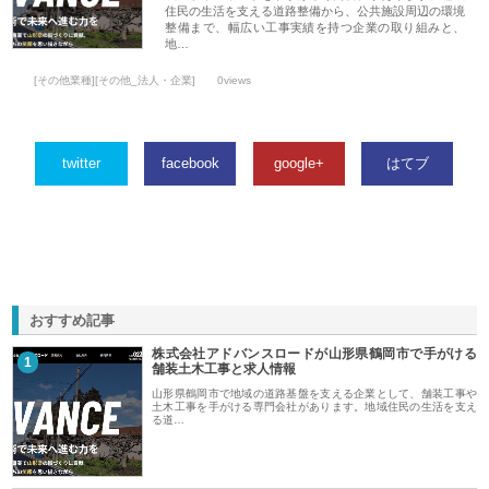
住民の生活を支える道路整備から、公共施設周辺の環境
整備まで、幅広い工事実績を持つ企業の取り組みと、
地…
[その他業種][その他_法人・企業]
0views
twitter
facebook
google+
はてブ
おすすめ記事
株式会社アドバンスロードが山形県鶴岡市で手がける
1
舗装土木工事と求人情報
山形県鶴岡市で地域の道路基盤を支える企業として、舗装工事や
土木工事を手がける専門会社があります。地域住民の生活を支え
る道…