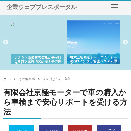
企業ウェブプレスポータル
ホクシン設備株式会社が手がけ
株式会社東京シー・エム・シー
株式会社
る給排水空調消火設備工事の実
のGISインフラ管理システム導
から陸上
績と強み
入メリット
由
ホーム >
その他業種
>
その他_法人・企業
有限会社京極モーターで車の購入か
ら車検まで安心サポートを受ける方
法
twitter
facebook
google+
はてブ