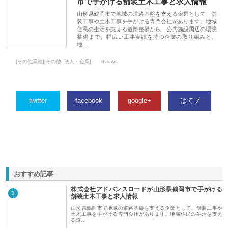
市で手がける舗装土木工事と求人情報
山形県鶴岡市で地域の道路基盤を支える企業として、舗
装工事や土木工事を手がける専門会社があります。地域
住民の生活を支える道路整備から、公共施設周辺の環境
整備まで、幅広い工事実績を持つ企業の取り組みと、
地…
[その他業種][その他_法人・企業]
0views
twitter
facebook
google+
はてブ
おすすめ記事
株式会社アドバンスロードが山形県鶴岡市で手がける
1
舗装土木工事と求人情報
山形県鶴岡市で地域の道路基盤を支える企業として、舗装工事や
土木工事を手がける専門会社があります。地域住民の生活を支え
る道…