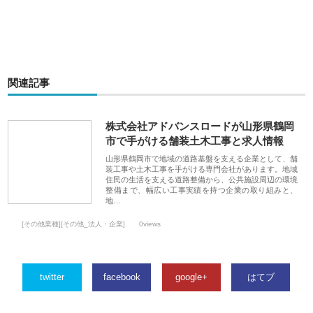
関連記事
株式会社アドバンスロードが山形県鶴岡
市で手がける舗装土木工事と求人情報
山形県鶴岡市で地域の道路基盤を支える企業として、舗
装工事や土木工事を手がける専門会社があります。地域
住民の生活を支える道路整備から、公共施設周辺の環境
整備まで、幅広い工事実績を持つ企業の取り組みと、
地…
[その他業種][その他_法人・企業]
0views
twitter
facebook
google+
はてブ