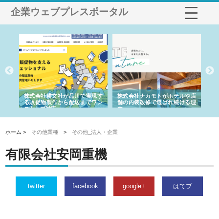
企業ウェブプレスポータル
ノー
株式会社耕文社が品川で実現す
株式会社ナカモトがホテルや店
株
の専
る販促物製作から配送までワン
舗の内装改修で選ばれ続ける理
れ
ストップ対応
由
強
ホーム >
その他業種
>
その他_法人・企業
有限会社安岡重機
twitter
facebook
google+
はてブ