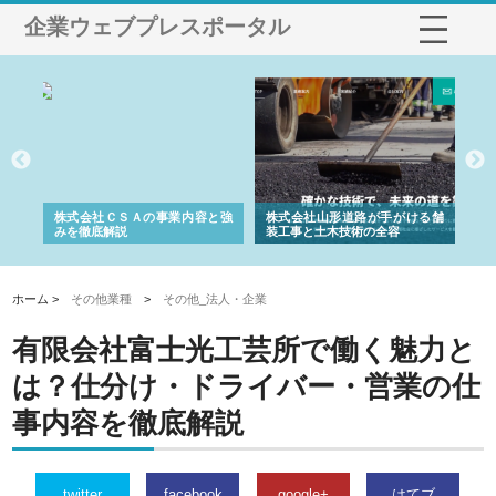
企業ウェブプレスポータル
業サ
株式会社ＣＳＡの事業内容と強
株式会社山形道路が手がける舗
ホ
報内
みを徹底解説
装工事と土木技術の全容
る
績
ホーム >
その他業種
>
その他_法人・企業
有限会社富士光工芸所で働く魅力と
は？仕分け・ドライバー・営業の仕
事内容を徹底解説
twitter
facebook
google+
はてブ