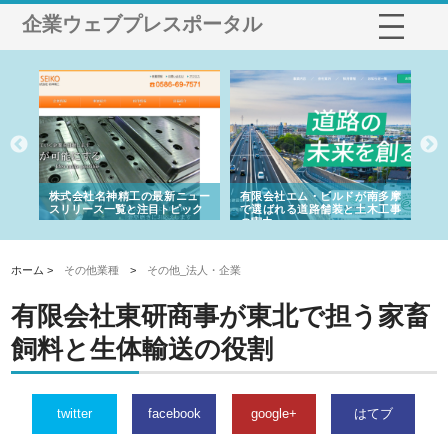
企業ウェブプレスポータル
選ば
株式会社名神精工の最新ニュー
有限会社エム・ビルドが南多摩
有
ルの
スリリース一覧と注目トピック
で選ばれる道路舗装と土木工事
ネ
の実力
ホーム >
その他業種
>
その他_法人・企業
有限会社東研商事が東北で担う家畜
飼料と生体輸送の役割
twitter
facebook
google+
はてブ