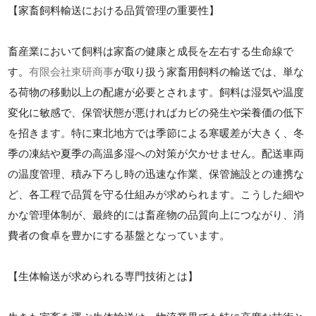
【家畜飼料輸送における品質管理の重要性】
畜産業において飼料は家畜の健康と成長を左右する生命線で
す。
有限会社東研商事
が取り扱う家畜用飼料の輸送では、単な
る荷物の移動以上の配慮が必要とされます。飼料は湿気や温度
変化に敏感で、保管状態が悪ければカビの発生や栄養価の低下
を招きます。特に東北地方では季節による寒暖差が大きく、冬
季の凍結や夏季の高温多湿への対策が欠かせません。配送車両
の温度管理、積み下ろし時の迅速な作業、保管施設との連携な
ど、各工程で品質を守る仕組みが求められます。こうした細や
かな管理体制が、最終的には畜産物の品質向上につながり、消
費者の食卓を豊かにする基盤となっています。
【生体輸送が求められる専門技術とは】