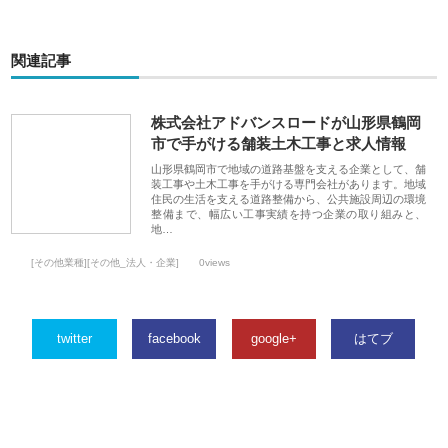
関連記事
株式会社アドバンスロードが山形県鶴岡
市で手がける舗装土木工事と求人情報
山形県鶴岡市で地域の道路基盤を支える企業として、舗
装工事や土木工事を手がける専門会社があります。地域
住民の生活を支える道路整備から、公共施設周辺の環境
整備まで、幅広い工事実績を持つ企業の取り組みと、
地…
[その他業種][その他_法人・企業]
0views
twitter
facebook
google+
はてブ