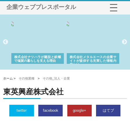
企業ウェブプレスポータル
三河
株式会社ナツハラが建設と鋲螺
株式会社メタルエースの企業サ
株
構空
で滋賀の暮らしを支える理由
イトが提供する充実した情報内
み
容とは
ホーム >
その他業種
>
その他_法人・企業
東英興産株式会社
twitter
facebook
google+
はてブ