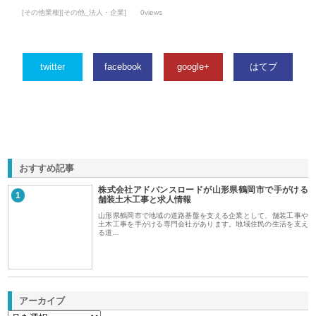
[その他業種][その他_法人・企業]
0views
twitter
facebook
google+
はてブ
おすすめ記事
株式会社アドバンスロードが山形県鶴岡市で手がける
1
舗装土木工事と求人情報
山形県鶴岡市で地域の道路基盤を支える企業として、舗装工事や
土木工事を手がける専門会社があります。地域住民の生活を支え
る道…
アーカイブ