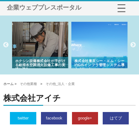
企業ウェブプレスポータル
る舗
ホクシン設備株式会社が手がけ
株式会社東京シー・エム・シー
株
る給排水空調消火設備工事の実
のGISインフラ管理システム導
か
績と強み
入メリット
由
ホーム >
その他業種
>
その他_法人・企業
株式会社アイチ
twitter
facebook
google+
はてブ