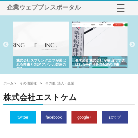
企業ウェブプレスポータル
や店
株式会社スプリングエフが選ば
桑木給食株式会社が福山市で選
株
る理
れる理由とOEMアパレル製造の
ばれる手作り弁当配達の理由
れ
強み
ホーム >
その他業種
>
その他_法人・企業
株式会社エストケム
twitter
facebook
google+
はてブ