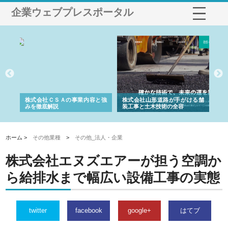
企業ウェブプレスポータル
業サ
株式会社ＣＳＡの事業内容と強
株式会社山形道路が手がける舗
ホ
報内
みを徹底解説
装工事と土木技術の全容
る
績
ホーム >
その他業種
>
その他_法人・企業
株式会社エヌズエアーが担う空調か
ら給排水まで幅広い設備工事の実態
twitter
facebook
google+
はてブ