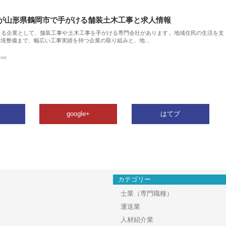
が山形県鶴岡市で手がける舗装土木工事と求人情報
える企業として、舗装工事や土木工事を手がける専門会社があります。地域住民の生活を支
環境整備まで、幅広い工事実績を持つ企業の取り組みと、地…
ews
google+
はてブ
カテゴリー
士業（専門職種）
運送業
人材紹介業