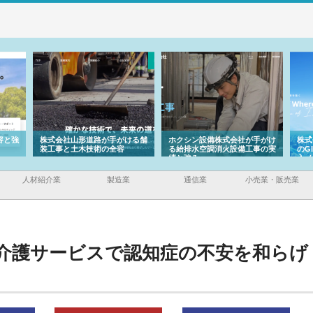
ける舗
ホクシン設備株式会社が手がけ
株式会社東京シー・エム・シー
株
る給排水空調消火設備工事の実
のGISインフラ管理システム導
か
績と強み
入メリット
由
人材紹介業
製造業
通信業
小売業・販売業
介護サービスで認知症の不安を和らげ