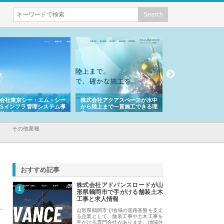
式会社アクアスペースが水中
株式会社地盤調査事務所が選ば
株式会社名神精工
ら陸上まで一貫施工できる理
れ続ける理由と建設コンサルの
スリリース一覧と
強み
その他業種
おすすめ記事
株式会社アドバンスロードが山
1
形県鶴岡市で手がける舗装土木
工事と求人情報
山形県鶴岡市で地域の道路基盤を支え
る企業として、舗装工事や土木工事を
手がける専門会社があります。地域住