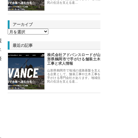
民の生活を支える道…
アーカイブ
援
最近の記事
ス
株式会社アドバンスロードが山
軽
形県鶴岡市で手がける舗装土木
工事と求人情報
山形県鶴岡市で地域の道路基盤を支え
る企業として、舗装工事や土木工事を
手がける専門会社があります。地域住
民の生活を支える道…