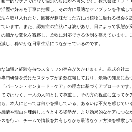
、画一的なケアではなく個別の対応が不可欠です。株式会社エフ・
生活歴や好みを丁寧に把握し、その方に最適なケアプランを作成し
療法を取り入れたり、園芸が趣味だった方には植物に触れる機会を
けています。また、認知症の症状には波があり、日によって状態が
々の細かな変化を観察し、柔軟に対応できる体制を整えています。
軽減し、穏やかな日常生活につながっているのです。
的な知識と経験を持つスタッフの存在が欠かせません。株式会社エ
の専門研修を受けたスタッフが多数在籍しており、最新の知見に基
、「パーソン・センタード・ケア」の理念に基づくアプローチです
してではなく、一人の人間として尊重し、その方の視点に立ってケ
動も、本人にとっては何かを探している、あるいは不安を感じてい
る感情や理由を理解しようとする姿勢が、より効果的なケアにつな
ンスを行い、チームで情報を共有しながら最適なケア方法を模索し