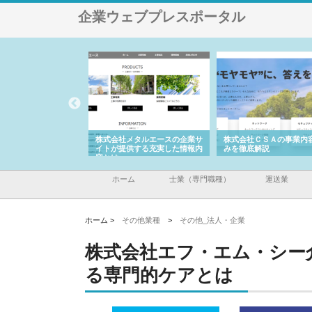
企業ウェブプレスポータル
社メタルエースの企業サ
株式会社ＣＳＡの事業内容と強
株式会社山形道路が手が
提供する充実した情報内
みを徹底解説
装工事と土木技術の全容
ホーム
士業（専門職種）
運送業
ホーム >
その他業種
>
その他_法人・企業
株式会社エフ・エム・シー
る専門的ケアとは