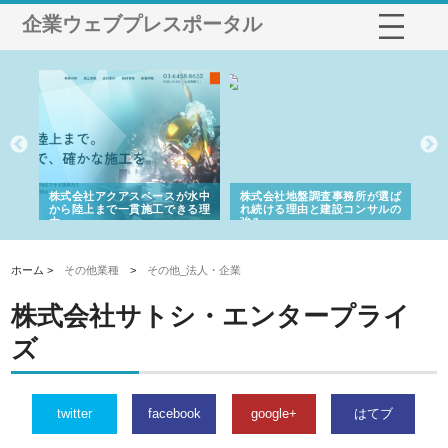
企業ウェブプレスポータル
シー
株式会社アクアスペースが水中
株式会社地盤調査事務所が選ば
株
ム導
から陸上まで一貫施工できる理
れ続ける理由と建設コンサルの
ス
由
強み
ホーム >
その他業種
>
その他_法人・企業
株式会社サトシ・エンタープライ
ズ
twitter
facebook
google+
はてブ