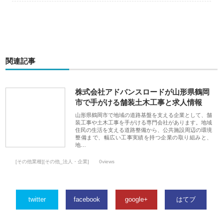
関連記事
株式会社アドバンスロードが山形県鶴岡
市で手がける舗装土木工事と求人情報
山形県鶴岡市で地域の道路基盤を支える企業として、舗
装工事や土木工事を手がける専門会社があります。地域
住民の生活を支える道路整備から、公共施設周辺の環境
整備まで、幅広い工事実績を持つ企業の取り組みと、
地…
[その他業種][その他_法人・企業]
0views
twitter
facebook
google+
はてブ