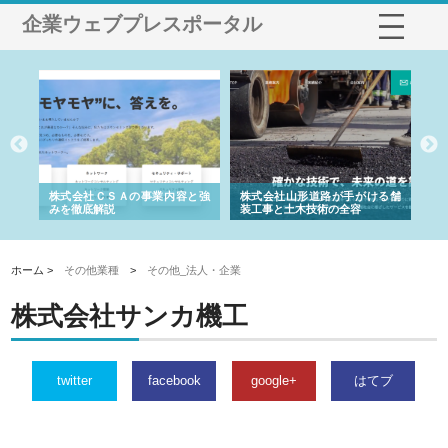
企業ウェブプレスポータル
業サ
株式会社ＣＳＡの事業内容と強
株式会社山形道路が手がける舗
ホ
報内
みを徹底解説
装工事と土木技術の全容
る
績
ホーム >
その他業種
>
その他_法人・企業
株式会社サンカ機工
twitter
facebook
google+
はてブ