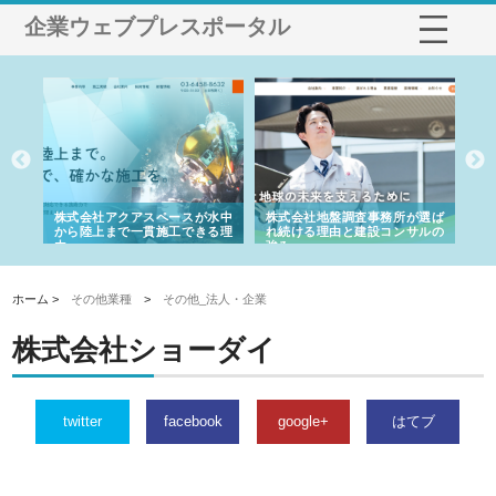
企業ウェブプレスポータル
シー
株式会社アクアスペースが水中
株式会社地盤調査事務所が選ば
株
ム導
から陸上まで一貫施工できる理
れ続ける理由と建設コンサルの
ス
由
強み
ホーム >
その他業種
>
その他_法人・企業
株式会社ショーダイ
twitter
facebook
google+
はてブ