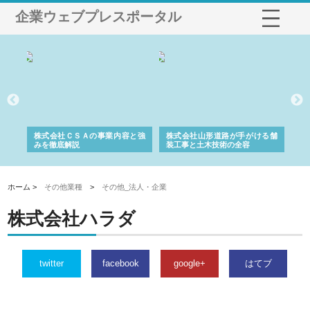
企業ウェブプレスポータル
業サ
株式会社ＣＳＡの事業内容と強
株式会社山形道路が手がける舗
ホ
報内
みを徹底解説
装工事と土木技術の全容
る
績
ホーム >
その他業種
>
その他_法人・企業
株式会社ハラダ
twitter
facebook
google+
はてブ