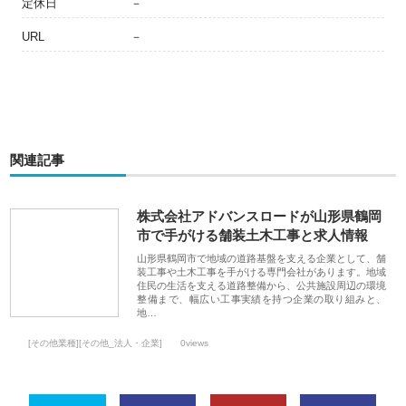
定休日
－
URL
－
関連記事
株式会社アドバンスロードが山形県鶴岡
市で手がける舗装土木工事と求人情報
山形県鶴岡市で地域の道路基盤を支える企業として、舗
装工事や土木工事を手がける専門会社があります。地域
住民の生活を支える道路整備から、公共施設周辺の環境
整備まで、幅広い工事実績を持つ企業の取り組みと、
地…
[その他業種][その他_法人・企業]
0views