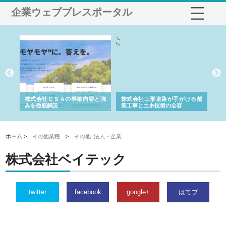
企業ウェブプレスポータル
業サ
株式会社ＣＳＡの事業内容と強
株式会社山形道路が手がける舗
ホ
報内
みを徹底解説
装工事と土木技術の全容
る
績
ホーム >
その他業種
>
その他_法人・企業
株式会社ベイテック
twitter
facebook
google+
はてブ