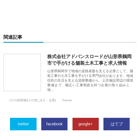
関連記事
株式会社アドバンスロードが山形県鶴岡
市で手がける舗装土木工事と求人情報
山形県鶴岡市で地域の道路基盤を支える企業として、舗
装工事や土木工事を手がける専門会社があります。地域
住民の生活を支える道路整備から、公共施設周辺の環境
整備まで、幅広い工事実績を持つ企業の取り組みと、
地…
[その他業種][その他_法人・企業]
0views
twitter
facebook
google+
はてブ