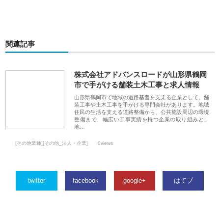
関連記事
株式会社アドバンスロードが山形県鶴岡
市で手がける舗装土木工事と求人情報
山形県鶴岡市で地域の道路基盤を支える企業として、舗
装工事や土木工事を手がける専門会社があります。地域
住民の生活を支える道路整備から、公共施設周辺の環境
整備まで、幅広い工事実績を持つ企業の取り組みと、
地…
[その他業種][その他_法人・企業]
0views
twitter
facebook
google+
はてブ