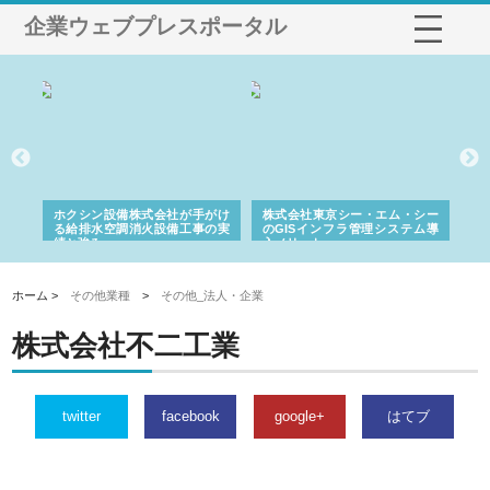
企業ウェブプレスポータル
る舗
ホクシン設備株式会社が手がけ
株式会社東京シー・エム・シー
株
る給排水空調消火設備工事の実
のGISインフラ管理システム導
か
績と強み
入メリット
由
ホーム >
その他業種
>
その他_法人・企業
株式会社不二工業
twitter
facebook
google+
はてブ