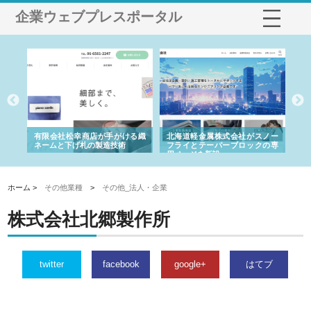
企業ウェブプレスポータル
多摩
有限会社松幸商店が手がける織
北海道軽金属株式会社がスノー
株
工事
ネームと下げ札の製造技術
フライとテーパーブロックの専
る
用ページを新設
ス
ホーム >
その他業種
>
その他_法人・企業
株式会社北郷製作所
twitter
facebook
google+
はてブ