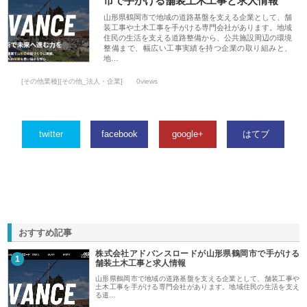
市で手がける舗装土木工事と求人情報
山形県鶴岡市で地域の道路基盤を支える企業として、舗
装工事や土木工事を手がける専門会社があります。地域
住民の生活を支える道路整備から、公共施設周辺の環境
整備まで、幅広い工事実績を持つ企業の取り組みと、
地…
[その他業種][その他_法人・企業]
0views
twitter
facebook
google+
はてブ
おすすめ記事
株式会社アドバンスロードが山形県鶴岡市で手がける
1
舗装土木工事と求人情報
山形県鶴岡市で地域の道路基盤を支える企業として、舗装工事や
土木工事を手がける専門会社があります。地域住民の生活を支え
る道…