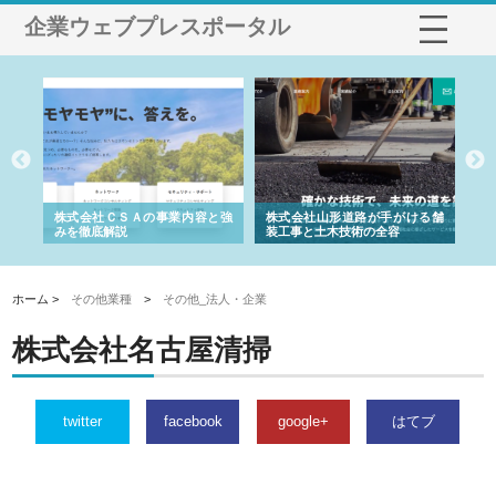
企業ウェブプレスポータル
業サ
株式会社ＣＳＡの事業内容と強
株式会社山形道路が手がける舗
ホ
報内
みを徹底解説
装工事と土木技術の全容
る
績
ホーム >
その他業種
>
その他_法人・企業
株式会社名古屋清掃
twitter
facebook
google+
はてブ