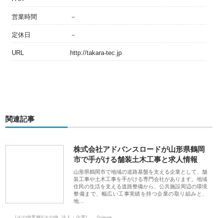
営業時間
－
定休日
－
URL
http://takara-tec.jp
関連記事
株式会社アドバンスロードが山形県鶴岡
市で手がける舗装土木工事と求人情報
山形県鶴岡市で地域の道路基盤を支える企業として、舗
装工事や土木工事を手がける専門会社があります。地域
住民の生活を支える道路整備から、公共施設周辺の環境
整備まで、幅広い工事実績を持つ企業の取り組みと、
地…
[その他業種][その他_法人・企業]
0views