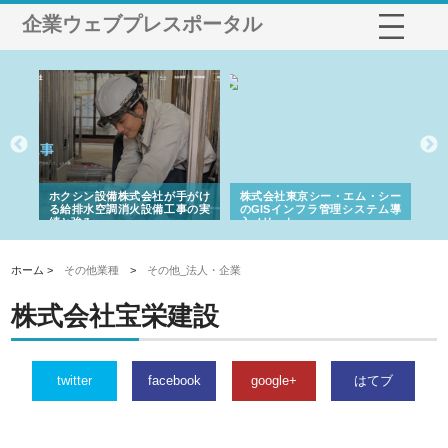
企業ウェブプレスポータル
る舗
ホクシン設備株式会社が手がけ
株式会社東京シー・エム・シー
株
る給排水空調消火設備工事の実
のGISインフラ管理システム導
か
績と強み
入メリット
由
ホーム >
その他業種
>
その他_法人・企業
株式会社宝栄建設
twitter
facebook
google+
はてブ