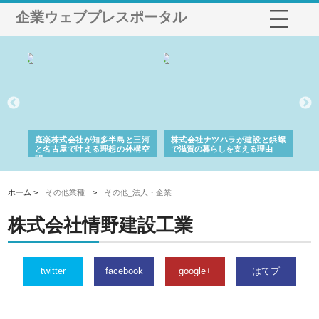
企業ウェブプレスポータル
ショ
庭楽株式会社が知多半島と三河
株式会社ナツハラが建設と鋲螺
株
る資
と名古屋で叶える理想の外構空
で滋賀の暮らしを支える理由
イ
間
容
ホーム >
その他業種
>
その他_法人・企業
株式会社情野建設工業
twitter
facebook
google+
はてブ