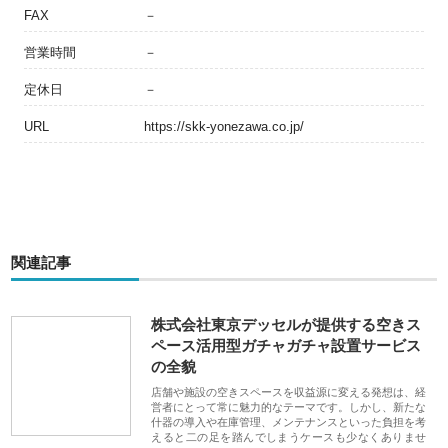
FAX
－
営業時間
－
定休日
－
URL
https://skk-yonezawa.co.jp/
関連記事
株式会社東京デッセルが提供する空きス
ペース活用型ガチャガチャ設置サービス
の全貌
店舗や施設の空きスペースを収益源に変える発想は、経
営者にとって常に魅力的なテーマです。しかし、新たな
什器の導入や在庫管理、メンテナンスといった負担を考
えると二の足を踏んでしまうケースも少なくありませ