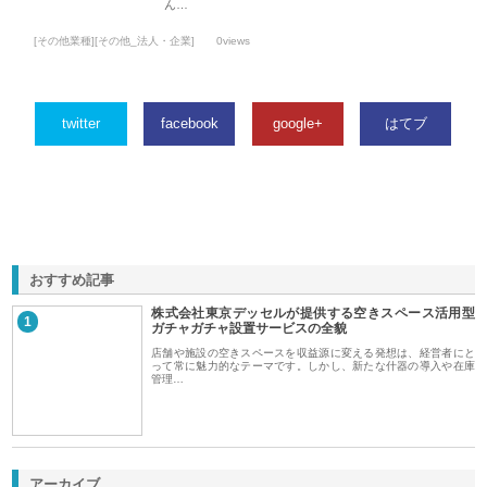
ん…
[その他業種][その他_法人・企業]
0views
twitter
facebook
google+
はてブ
おすすめ記事
株式会社東京デッセルが提供する空きスペース活用型
1
ガチャガチャ設置サービスの全貌
店舗や施設の空きスペースを収益源に変える発想は、経営者にと
って常に魅力的なテーマです。しかし、新たな什器の導入や在庫
管理…
アーカイブ