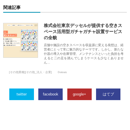
関連記事
株式会社東京デッセルが提供する空きス
ペース活用型ガチャガチャ設置サービス
の全貌
店舗や施設の空きスペースを収益源に変える発想は、経
営者にとって常に魅力的なテーマです。しかし、新たな
什器の導入や在庫管理、メンテナンスといった負担を考
えると二の足を踏んでしまうケースも少なくありませ
ん…
[その他業種][その他_法人・企業]
0views
twitter
facebook
google+
はてブ