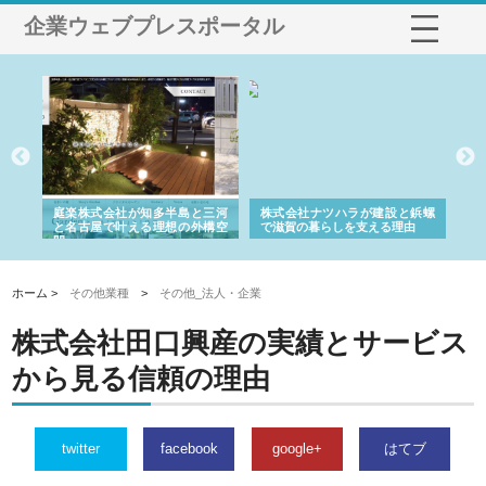
企業ウェブプレスポータル
ショ
庭楽株式会社が知多半島と三河
株式会社ナツハラが建設と鋲螺
株
る資
と名古屋で叶える理想の外構空
で滋賀の暮らしを支える理由
イ
間
容
ホーム >
その他業種
>
その他_法人・企業
株式会社田口興産の実績とサービス
から見る信頼の理由
twitter
facebook
google+
はてブ