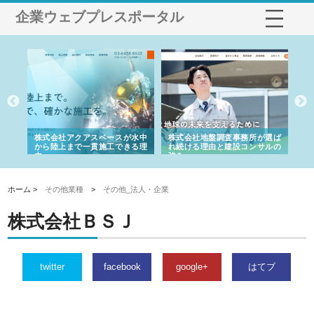
企業ウェブプレスポータル
ペースが水中
株式会社地盤調査事務所が選ば
株式会社名神精工の最新ニュ
施工できる理
れ続ける理由と建設コンサルの
スリリース一覧と注目トピック
強み
ホーム >
その他業種
>
その他_法人・企業
株式会社ＢＳＪ
twitter
facebook
google+
はてブ