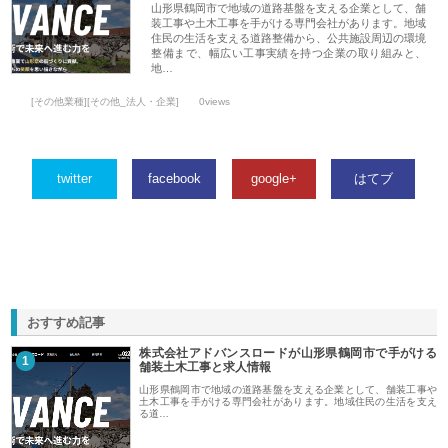
山形県鶴岡市で地域の道路基盤を支える企業として、舗
装工事や土木工事を手がける専門会社があります。地域
住民の生活を支える道路整備から、公共施設周辺の環境
整備まで、幅広い工事実績を持つ企業の取り組みと、
地…
[その他業種][その他_法人・企業]
0views
twitter
facebook
google+
はてブ
おすすめ記事
株式会社アドバンスロードが山形県鶴岡市で手がける
1
舗装土木工事と求人情報
山形県鶴岡市で地域の道路基盤を支える企業として、舗装工事や
土木工事を手がける専門会社があります。地域住民の生活を支え
る道…