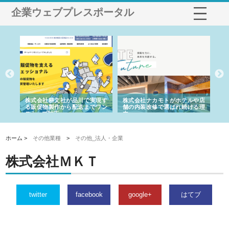
企業ウェブプレスポータル
ノー
株式会社耕文社が品川で実現す
株式会社ナカモトがホテルや店
株
の専
る販促物製作から配送までワン
舗の内装改修で選ばれ続ける理
れ
ストップ対応
由
強
ホーム >
その他業種
>
その他_法人・企業
株式会社ＭＫＴ
twitter
facebook
google+
はてブ