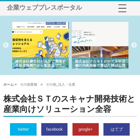
企業ウェブプレスポータル
ノー
株式会社耕文社が品川で実現す
株式会社ナカモトがホテルや店
株
の専
る販促物製作から配送までワン
舗の内装改修で選ばれ続ける理
れ
ストップ対応
由
強
ホーム >
その他業種
>
その他_法人・企業
株式会社ＳＴのスキャナ開発技術と
産業向けソリューション全容
twitter
facebook
google+
はてブ