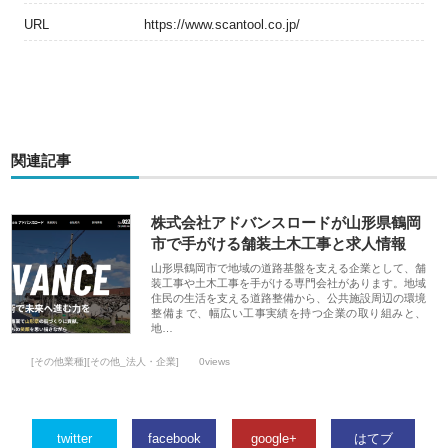
URL
https://www.scantool.co.jp/
関連記事
株式会社アドバンスロードが山形県鶴岡
市で手がける舗装土木工事と求人情報
山形県鶴岡市で地域の道路基盤を支える企業として、舗
装工事や土木工事を手がける専門会社があります。地域
住民の生活を支える道路整備から、公共施設周辺の環境
整備まで、幅広い工事実績を持つ企業の取り組みと、
地…
[その他業種][その他_法人・企業]
0views
twitter
facebook
google+
はてブ