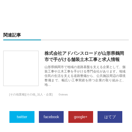
関連記事
株式会社アドバンスロードが山形県鶴岡
市で手がける舗装土木工事と求人情報
山形県鶴岡市で地域の道路基盤を支える企業として、舗
装工事や土木工事を手がける専門会社があります。地域
住民の生活を支える道路整備から、公共施設周辺の環境
整備まで、幅広い工事実績を持つ企業の取り組みと、
地…
[その他業種][その他_法人・企業]
0views
twitter
facebook
google+
はてブ