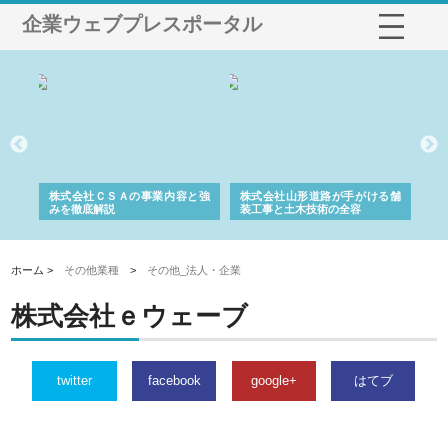
企業ウェブプレスポータル
業サ
株式会社ＣＳＡの事業内容と強
株式会社山形道路が手がける舗
ホ
報内
みを徹底解説
装工事と土木技術の全容
る
績
ホーム >
その他業種
>
その他_法人・企業
株式会社ｅウェーブ
twitter
facebook
google+
はてブ