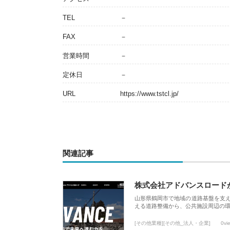
TEL
－
FAX
－
営業時間
－
定休日
－
URL
https://www.tstcl.jp/
関連記事
株式会社アドバンスロード
山形県鶴岡市で地域の道路基盤を支
える道路整備から、公共施設周辺の
[その他業種][その他_法人・企業]
0vi