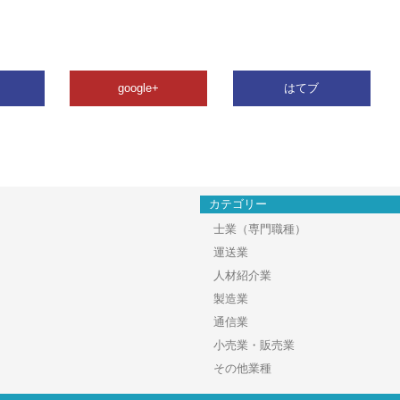
google+
はてブ
カテゴリー
士業（専門職種）
運送業
人材紹介業
製造業
通信業
小売業・販売業
その他業種