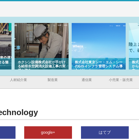
ける舗
ホクシン設備株式会社が手がけ
株式会社東京シー・エム・シー
株式
る給排水空調消火設備工事の実
のGISインフラ管理システム導
から
績と強み
入メリット
由
人材紹介業
製造業
通信業
小売業・販売業
echnology
google+
はてブ