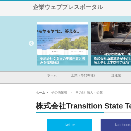
企業ウェブプレスポータル
メタルエースの企業サ
株式会社ＣＳＡの事業内容と強
株式会社山形道路が手が
供する充実した情報内
みを徹底解説
装工事と土木技術の全容
ホーム
士業（専門職種）
運送業
ホーム >
その他業種
>
その他_法人・企業
株式会社Transition State T
twitter
facebook