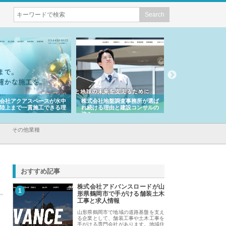
会社アクアスペースが水中
株式会社地盤調査事務所が選ば
株式会社名神精工の
陸上まで一貫施工できる理
れ続ける理由と建設コンサルの
スリリース一覧と注
強み
その他業種
おすすめ記事
株式会社アドバンスロードが山
1
形県鶴岡市で手がける舗装土木
工事と求人情報
山形県鶴岡市で地域の道路基盤を支え
る企業として、舗装工事や土木工事を
手がける専門会社があります。地域住