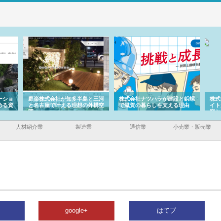
ーショ
庭楽株式会社が知多半島と三河
株式会社ナツハラが建設と鋲螺
株式
める資
と名古屋で叶える理想の外構空
で滋賀の暮らしを支える理由
イト
間
容と
人材紹介業
製造業
通信業
小売業・販売業
google+
はてブ