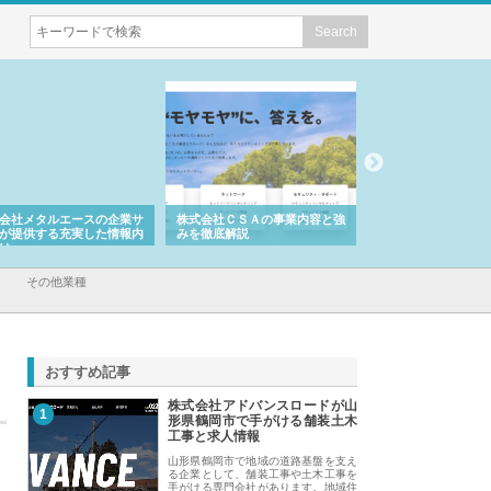
会社メタルエースの企業サ
株式会社ＣＳＡの事業内容と強
株式会社山形道路が
が提供する充実した情報内
みを徹底解説
装工事と土木技術の
は
その他業種
おすすめ記事
株式会社アドバンスロードが山
1
形県鶴岡市で手がける舗装土木
工事と求人情報
山形県鶴岡市で地域の道路基盤を支え
る企業として、舗装工事や土木工事を
手がける専門会社があります。地域住