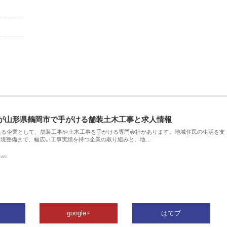
が山形県鶴岡市で手がける舗装土木工事と求人情報
える企業として、舗装工事や土木工事を手がける専門会社があります。地域住民の生活を支
環境整備まで、幅広い工事実績を持つ企業の取り組みと、地…
ews
google+
はてブ