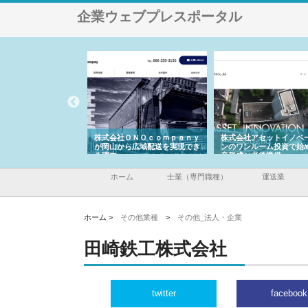
企業ウェブプレスポータル
翔栄が草津市で担う建
株式会社ＯＮＯｃｏｍｐａｎｙ
株式会社アセットイノベ
事の現場力と信頼性
が岡山から広域配送を実現でき
ンのワンルーム投資で始
る理由
産形成と老後準備
ホーム
士業（専門職種）
運送業
ホーム >
その他業種
>
その他_法人・企業
田崎鉄工株式会社
twitter
facebook