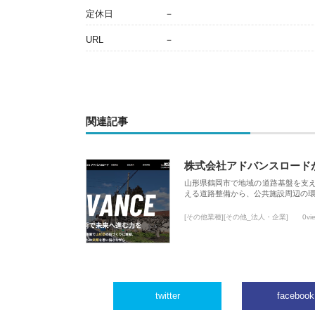
定休日
－
URL
－
関連記事
株式会社アドバンスロード
山形県鶴岡市で地域の道路基盤を支
える道路整備から、公共施設周辺の
[その他業種][その他_法人・企業]
0vi
twitter
facebook