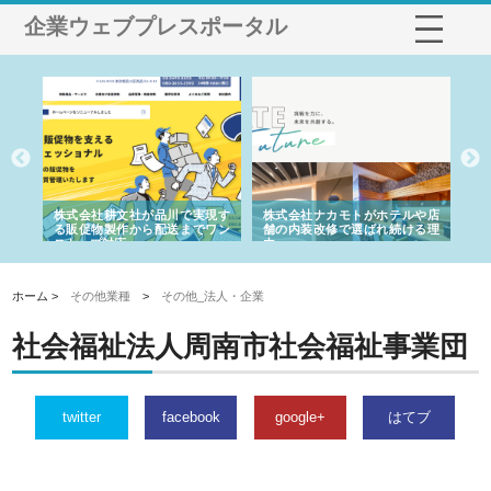
企業ウェブプレスポータル
ノー
株式会社耕文社が品川で実現す
株式会社ナカモトがホテルや店
株
の専
る販促物製作から配送までワン
舗の内装改修で選ばれ続ける理
れ
ストップ対応
由
強
ホーム >
その他業種
>
その他_法人・企業
社会福祉法人周南市社会福祉事業団
twitter
facebook
google+
はてブ