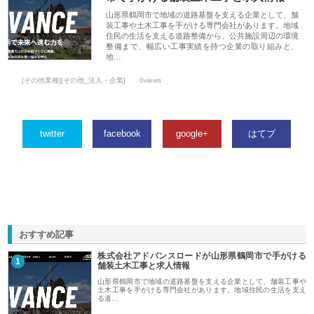
山形県鶴岡市で地域の道路基盤を支える企業として、舗
装工事や土木工事を手がける専門会社があります。地域
住民の生活を支える道路整備から、公共施設周辺の環境
整備まで、幅広い工事実績を持つ企業の取り組みと、
地…
[その他業種][その他_法人・企業]
0views
twitter
facebook
google+
はてブ
おすすめ記事
株式会社アドバンスロードが山形県鶴岡市で手がける
1
舗装土木工事と求人情報
山形県鶴岡市で地域の道路基盤を支える企業として、舗装工事や
土木工事を手がける専門会社があります。地域住民の生活を支え
る道…