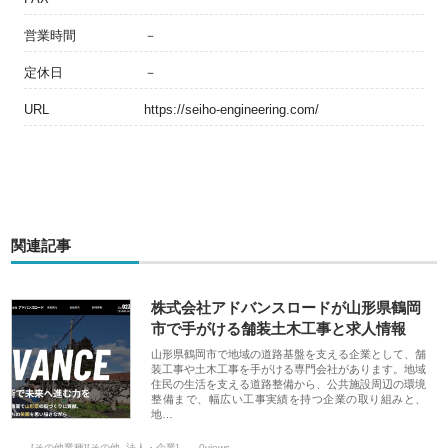
営業時間
－
定休日
－
URL
https://seiho-engineering.com/
関連記事
株式会社アドバンスロードが山形県鶴岡
市で手がける舗装土木工事と求人情報
山形県鶴岡市で地域の道路基盤を支える企業として、舗
装工事や土木工事を手がける専門会社があります。地域
住民の生活を支える道路整備から、公共施設周辺の環境
整備まで、幅広い工事実績を持つ企業の取り組みと、
地…
[その他業種][その他_法人・企業]
0views