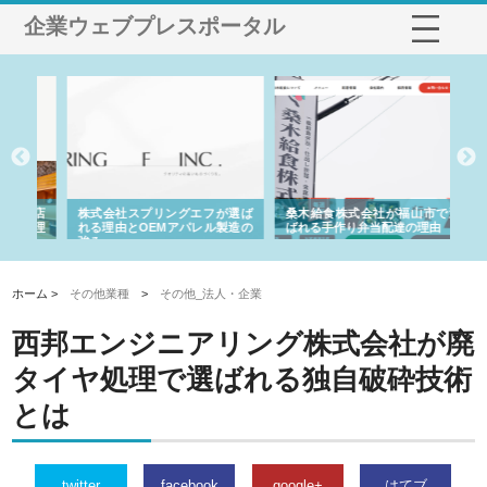
企業ウェブプレスポータル
や店
株式会社スプリングエフが選ば
桑木給食株式会社が福山市で選
株
る理
れる理由とOEMアパレル製造の
ばれる手作り弁当配達の理由
れ
強み
ホーム >
その他業種
>
その他_法人・企業
西邦エンジニアリング株式会社が廃
タイヤ処理で選ばれる独自破砕技術
とは
twitter
facebook
google+
はてブ