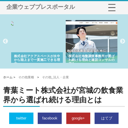
企業ウェブプレスポータル
シー
株式会社アクアスペースが水中
株式会社地盤調査事務所が選ば
株
ム導
から陸上まで一貫施工できる理
れ続ける理由と建設コンサルの
ス
由
強み
ホーム >
その他業種
>
その他_法人・企業
青葉ミート株式会社が宮城の飲食業
界から選ばれ続ける理由とは
twitter
facebook
google+
はてブ