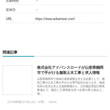
営業時間
－
定休日
－
URL
https://www.aobameat.com/
関連記事
株式会社アドバンスロードが山形県鶴岡
市で手がける舗装土木工事と求人情報
山形県鶴岡市で地域の道路基盤を支える企業として、舗
装工事や土木工事を手がける専門会社があります。地域
住民の生活を支える道路整備から、公共施設周辺の環境
整備まで、幅広い工事実績を持つ企業の取り組みと、
地…
[その他業種][その他_法人・企業]
0views