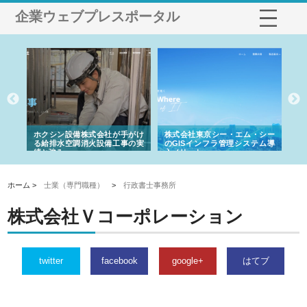
企業ウェブプレスポータル
が手がけ
株式会社東京シー・エム・シー
株式会社アクアスペースが水中
工事の実
のGISインフラ管理システム導
から陸上まで一貫施工できる理
入メリット
由
ホーム >
士業（専門職種）
>
行政書士事務所
株式会社Ｖコーポレーション
twitter
facebook
google+
はてブ