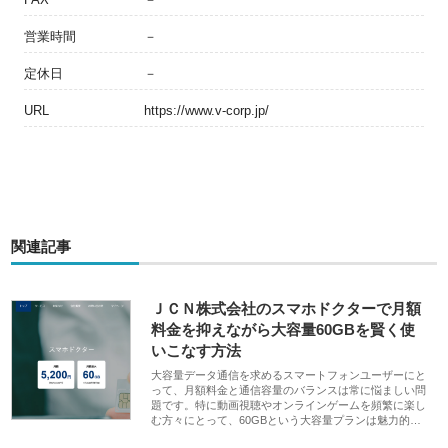
営業時間
－
定休日
－
URL
https://www.v-corp.jp/
関連記事
ＪＣＮ株式会社のスマホドクターで月額
料金を抑えながら大容量60GBを賢く使
いこなす方法
大容量データ通信を求めるスマートフォンユーザーにと
って、月額料金と通信容量のバランスは常に悩ましい問
題です。特に動画視聴やオンラインゲームを頻繁に楽し
む方々にとって、60GBという大容量プランは魅力的…