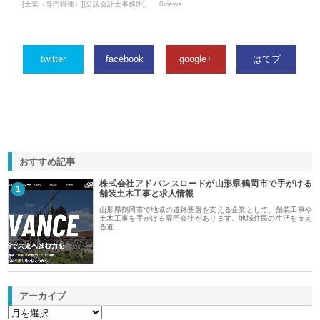
[士業（専門職種）][公認会計士事務所]
0views
twitter
facebook
google+
はてブ
おすすめ記事
株式会社アドバンスロードが山形県鶴岡市で手がける
1
舗装土木工事と求人情報
山形県鶴岡市で地域の道路基盤を支える企業として、舗装工事や
土木工事を手がける専門会社があります。地域住民の生活を支え
る道…
アーカイブ