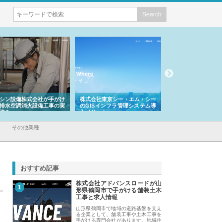
シン設備株式会社が手がけ
株式会社東京シー・エム・シー
株式会社アクアスペ
排水空調消火設備工事の実
のGISインフラ管理システム導
から陸上まで一貫施
強み
入メリット
由
その他業種
おすすめ記事
株式会社アドバンスロードが山
1
形県鶴岡市で手がける舗装土木
工事と求人情報
山形県鶴岡市で地域の道路基盤を支え
る企業として、舗装工事や土木工事を
手がける専門会社があります。地域住