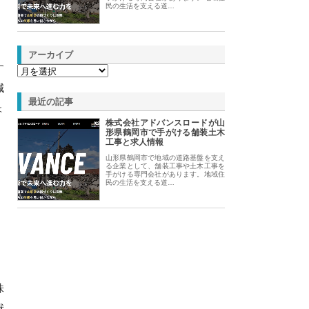
民の生活を支える道…
アーカイブ
す
減
最近の記事
ょ
株式会社アドバンスロードが山
形県鶴岡市で手がける舗装土木
工事と求人情報
山形県鶴岡市で地域の道路基盤を支え
る企業として、舗装工事や土木工事を
手がける専門会社があります。地域住
民の生活を支える道…
株
献