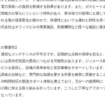
、電力系統への負担を軽減する効果があります。また、ガスヒート
暖房能力が落ちにくいという特性があり、寒冷地での使用にも適し
される風の温度変化が緩やかで、快適性においても優れた特性を持
株式会社はオフィスビルや商業施設、医療機関など様々な施設に最
スの重要性】
、適切なメンテナンスが不可欠です。定期的な点検や清掃を怠ると
らには室内空気質の悪化につながる可能性があります。ジィエース
ービスを提供し、設備の長寿命化と安定稼働をサポートしています
気系統の点検など、専門的な知識を要する作業を確実に実施するこ
24時間対応の緊急サポート体制も整えており、万が一の故障時に
最小限に抑える取り組みを行っています。こうした丁寧なアフター
となっています。