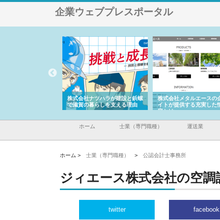
企業ウェブプレスポータル
会社が知多半島と三河
株式会社ナツハラが建設と鋲螺
株式会社メタルエースの
で叶える理想の外構空
で滋賀の暮らしを支える理由
イトが提供する充実した
容とは
ホーム
士業（専門職種）
運送業
ホーム >
士業（専門職種）
>
公認会計士事務所
ジィエース株式会社の空調
twitter
facebook