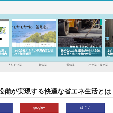
企業サ
株式会社ＣＳＡの事業内容と強
株式会社山形道路が手がける舗
ホク
情報内
みを徹底解説
装工事と土木技術の全容
る給
績と
人材紹介業
製造業
通信業
小売業・販売業
設備が実現する快適な省エネ生活とは
google+
はてブ