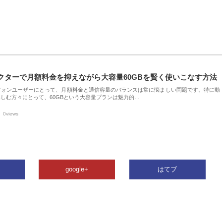
クターで月額料金を抑えながら大容量60GBを賢く使いこなす方法
フォンユーザーにとって、月額料金と通信容量のバランスは常に悩ましい問題です。特に動
しむ方々にとって、60GBという大容量プランは魅力的…
0views
google+
はてブ