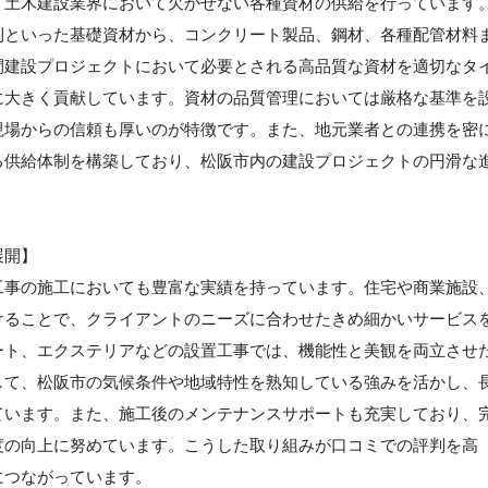
、土木建設業界において欠かせない各種資材の供給を行っています
利といった基礎資材から、コンクリート製品、鋼材、各種配管材料
間建設プロジェクトにおいて必要とされる高品質な資材を適切なタ
に大きく貢献しています。資材の品質管理においては厳格な基準を
現場からの信頼も厚いのが特徴です。また、地元業者との連携を密
る供給体制を構築しており、松阪市内の建設プロジェクトの円滑な
展開】
工事の施工においても豊富な実績を持っています。住宅や商業施設
けることで、クライアントのニーズに合わせたきめ細かいサービス
ート、エクステリアなどの設置工事では、機能性と美観を両立させ
して、松阪市の気候条件や地域特性を熟知している強みを活かし、
ています。また、施工後のメンテナンスサポートも充実しており、
度の向上に努めています。こうした取り組みが口コミでの評判を高
につながっています。