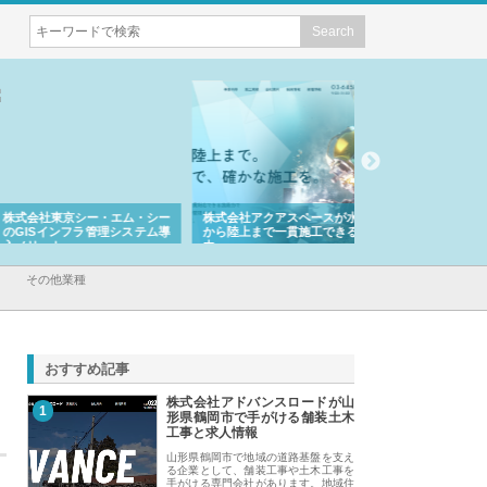
会社東京シー・エム・シー
株式会社アクアスペースが水中
株式会社地盤調査事
ISインフラ管理システム導
から陸上まで一貫施工できる理
れ続ける理由と建設
リット
由
強み
その他業種
おすすめ記事
株式会社アドバンスロードが山
1
形県鶴岡市で手がける舗装土木
工事と求人情報
山形県鶴岡市で地域の道路基盤を支え
る企業として、舗装工事や土木工事を
手がける専門会社があります。地域住