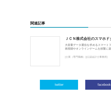
関連記事
ＪＣＮ株式会社のスマホド
大容量データ通信を求めるスマート
画視聴やオンラインゲームを頻繁に楽
[士業（専門職種）][公認会計士事務所]
twitter
facebook