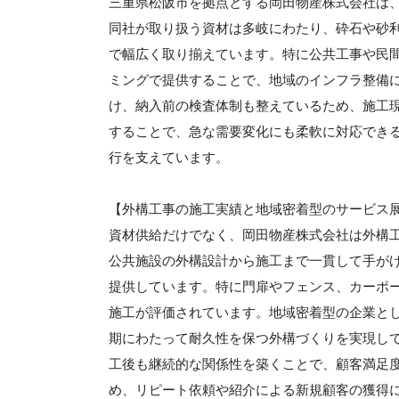
三重県松阪市を拠点とする岡田物産株式会社は
同社が取り扱う資材は多岐にわたり、砕石や砂
で幅広く取り揃えています。特に公共工事や民
ミングで提供することで、地域のインフラ整備
け、納入前の検査体制も整えているため、施工
することで、急な需要変化にも柔軟に対応でき
行を支えています。
【外構工事の施工実績と地域密着型のサービス
資材供給だけでなく、岡田物産株式会社は外構
公共施設の外構設計から施工まで一貫して手が
提供しています。特に門扉やフェンス、カーポ
施工が評価されています。地域密着型の企業と
期にわたって耐久性を保つ外構づくりを実現し
工後も継続的な関係性を築くことで、顧客満足
め、リピート依頼や紹介による新規顧客の獲得