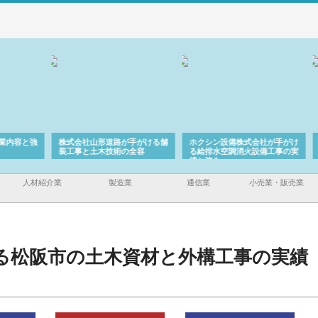
容と強
株式会社山形道路が手がける舗
ホクシン設備株式会社が手がけ
株式
装工事と土木技術の全容
る給排水空調消火設備工事の実
のG
績と強み
入メ
人材紹介業
製造業
通信業
小売業・販売業
る松阪市の土木資材と外構工事の実績