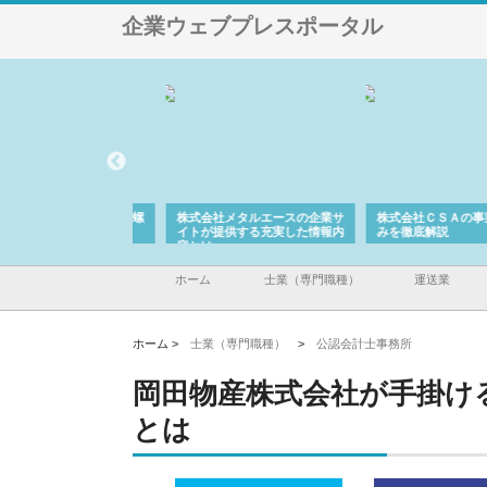
企業ウェブプレスポータル
ナツハラが建設と鋲螺
株式会社メタルエースの企業サ
株式会社ＣＳＡの事業内
暮らしを支える理由
イトが提供する充実した情報内
みを徹底解説
容とは
ホーム
士業（専門職種）
運送業
ホーム >
士業（専門職種）
>
公認会計士事務所
岡田物産株式会社が手掛け
とは