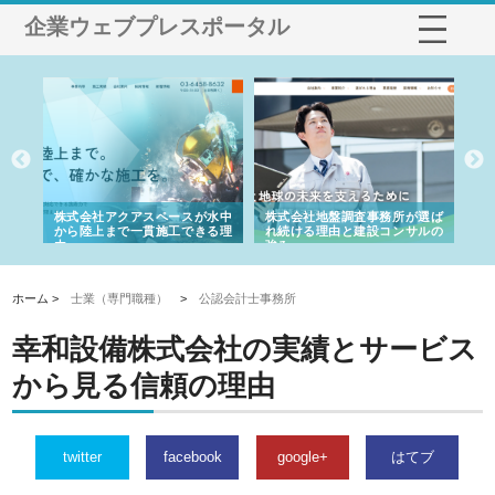
企業ウェブプレスポータル
シー
株式会社アクアスペースが水中
株式会社地盤調査事務所が選ば
株
ム導
から陸上まで一貫施工できる理
れ続ける理由と建設コンサルの
ス
由
強み
ホーム >
士業（専門職種）
>
公認会計士事務所
幸和設備株式会社の実績とサービス
から見る信頼の理由
twitter
facebook
google+
はてブ