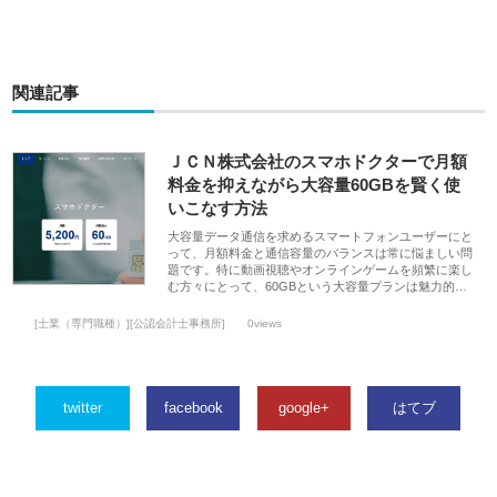
関連記事
ＪＣＮ株式会社のスマホドクターで月額
料金を抑えながら大容量60GBを賢く使
いこなす方法
大容量データ通信を求めるスマートフォンユーザーにと
って、月額料金と通信容量のバランスは常に悩ましい問
題です。特に動画視聴やオンラインゲームを頻繁に楽し
む方々にとって、60GBという大容量プランは魅力的…
[士業（専門職種）][公認会計士事務所]
0views
twitter
facebook
google+
はてブ